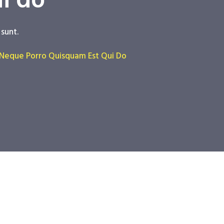
i do
sunt.
 Neque Porro Quisquam Est Qui Do