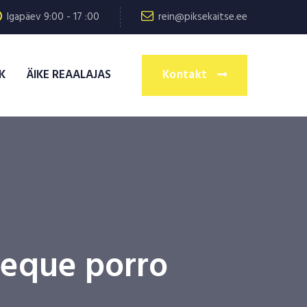
Igapäev 9:00 - 17 :00
rein@piksekaitse.ee
K
ÄIKE REAALAJAS
Kontakt
neque porro