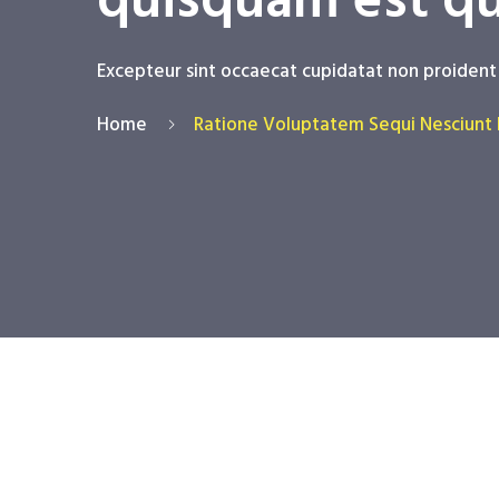
quisquam est qu
Excepteur sint occaecat cupidatat non proident 
Home
Ratione Voluptatem Sequi Nesciunt